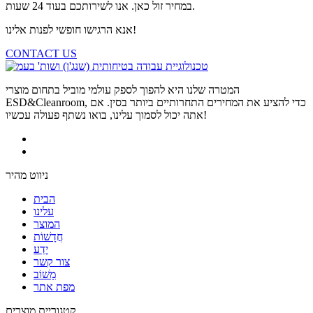
במחיר זול כאן. אנו לשירותכם בעוד 24 שעות.
אנא הרגישו חופשי לפנות אלינו!
CONTACT US
המטרה שלנו היא להפוך לספק עולמי מוביל בתחום מוצרי
ESD&Cleanroom, כדי להציע את המחירים התחרותיים ביותר בסין. אם
אתה יכול לסמוך עלינו, בואו נשתף פעולה עכשיו!
ניווט מהיר
הבית
עלינו
המוצר
חֲדָשׁוֹת
יֶדַע
צור קשר
מָשׁוֹב
מפת אתר
קטגוריית מוצרים