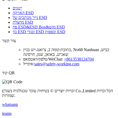
יינונים
הארקה ESD
נייר מכתבים של ESD
מחצלת ESD
פח ESD&ESD Box&מגש ESD
בד ESD ובגדי ESD וכפפות ESD
צור קשר
כתובת:
קומה 2, צ'ואנג-יינג בניין, No68 Nanhuan כביש,
שאג'ינג, באואן, שנזן, חרסינה
+8613538124704
טלפון/וואטסאפ/WeChat:
sales@safety-working.com
אימייל:
קוד QR
זכויות יוצרים © בטיחות עובד טכנולוגיה (שנז'ן) Co.,Limited הכל זכויות
שמורות.
whatsapp
teams