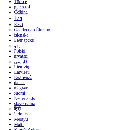
Türkçe
русский
Čeština
ไทย
Eesti
Gaeilgenah Éireann
íslenska
Български
اردو
Polski
hrvatski
فارسی
Lietuvių
Latviešu
Ελληνικά
dansk
magyar
suomi
Nederlands
slovenščina
हिंदी
Indonesia
Melayu
Malti
Kreyòl Ayisyen