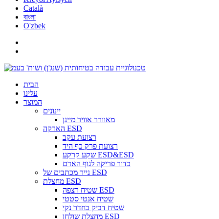
Català
বাংলা
O'zbek
הבית
עלינו
המוצר
יינונים
מאוורר אוויר מיינן
הארקה ESD
רצועת עקב
רצועת פרק כף היד
שקע קרקע ESD&ESD
כדור פריקה לגוף האדם
נייר מכתבים של ESD
מחצלת ESD
שטיח רצפה ESD
שטיח אנטי סטטי
שטיח דביק בחדר נקי
מחצלת שולחן ESD