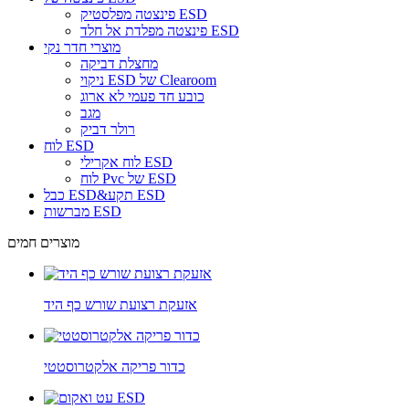
פינצטה מפלסטיק ESD
פינצטה מפלדת אל חלד ESD
מוצרי חדר נקי
מחצלת דביקה
ניקוי ESD של Clearoom
כובע חד פעמי לא ארוג
מגב
רולר דביק
לוח ESD
לוח אקרילי ESD
לוח Pvc של ESD
כבל ESD&תקע ESD
מברשות ESD
מוצרים חמים
אזעקת רצועת שורש כף היד
כדור פריקה אלקטרוסטטי