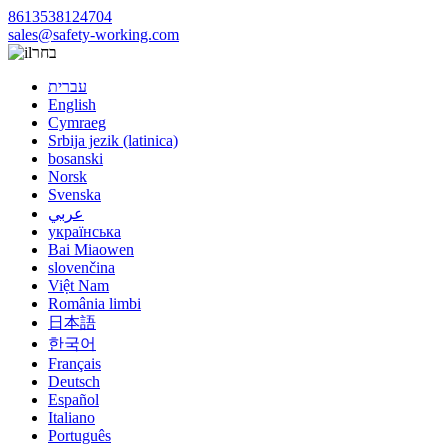
8613538124704
sales@safety-working.com
בחר
עברית
English
Cymraeg
Srbija jezik (latinica)
bosanski
Norsk
Svenska
عربي
українська
Bai Miaowen
slovenčina
Việt Nam
România limbi
日本語
한국어
Français
Deutsch
Español
Italiano
Português