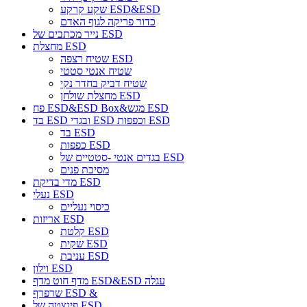
שקע קרקע ESD&ESD
כדור פריקה לגוף האדם
נייר מכתבים של ESD
מחצלת ESD
שטיח רצפה ESD
שטיח אנטי סטטי
שטיח דביק בחדר נקי
מחצלת שולחן ESD
פח ESD&ESD Box&מגש ESD
בד ESD ובגדי ESD וכפפות ESD
בד ESD
כפפות ESD
בגדים אנטי -סטטיים של ESD
מסיכת פנים
מדי בדיקת ESD
נעלי ESD
כיסוי נעליים
אריזות ESD
קלטת ESD
שקית ESD
עניבת ESD
וילון ESD
מדף חוט מדף ESD&ESD עגלה
שרפרף ESD &
פינצטה של ​​ESD