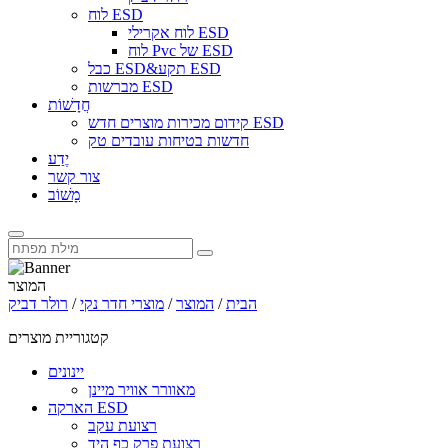
לוח ESD
לוח אקרילי ESD
לוח Pvc של ESD
כבל ESD&תקע ESD
מברשות ESD
חֲדָשׁוֹת
קידום מכירות מוצרים חדש ESD
חדשות בטיחות עובדים טק
יֶדַע
צור קשר
מָשׁוֹב
המוצר
הבית
/
המוצר
/
מוצרי חדר נקי
/
רולר דביק
קטגוריית מוצרים
יינונים
מאוורר אוויר מיינן
הארקה ESD
רצועת עקב
רצועת פרק כף היד