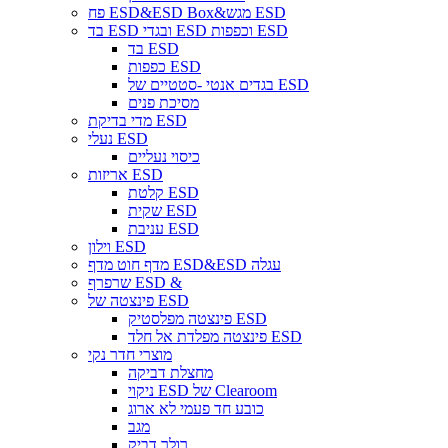
פח ESD&ESD Box&מגש ESD
בד ESD ובגדי ESD וכפפות ESD
בד ESD
כפפות ESD
בגדים אנטי -סטטיים של ESD
מסיכת פנים
מדי בדיקת ESD
נעלי ESD
כיסוי נעליים
אריזות ESD
קלטת ESD
שקית ESD
עניבת ESD
וילון ESD
מדף חוט מדף ESD&ESD עגלה
שרפרף ESD &
פינצטה של ​​ESD
פינצטה מפלסטיק ESD
פינצטה מפלדת אל חלד ESD
מוצרי חדר נקי
מחצלת דביקה
ניקוי ESD של Clearoom
כובע חד פעמי לא ארוג
מגב
רולר דביק