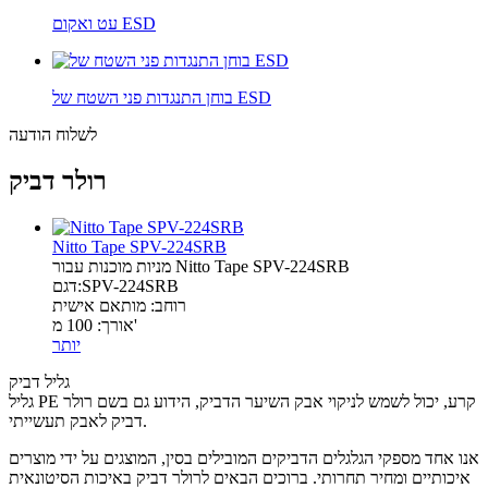
עט ואקום ESD
בוחן התנגדות פני השטח של ESD
לשלוח הודעה
רולר דביק
Nitto Tape SPV-224SRB
מניות מוכנות עבור Nitto Tape SPV-224SRB
דגם:SPV-224SRB
רוחב: מותאם אישית
אורך: 100 מ'
יותר
גליל דביק
גליל PE קרע, יכול לשמש לניקוי אבק השיער הדביק, הידוע גם בשם רולר
דביק לאבק תעשייתי.
אנו אחד מספקי הגלגלים הדביקים המובילים בסין, המוצגים על ידי מוצרים
איכותיים ומחיר תחרותי. ברוכים הבאים לרולר דביק באיכות הסיטונאית